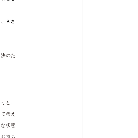
い、Ｋさ
解決のた
使うと、
めて考え
うな状態
をお持ち