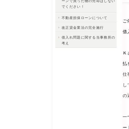
ーンで買った物の売却はしない
でください！
不動産担保ローンについて
ご
改正貸金業法の完全施行
借
借入れ問題に関する当事務所の
考え
Ｋ
払
仕
し
の
一
ー