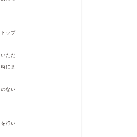
ストップ
いいただ
ス時にま
いのない
てを行い