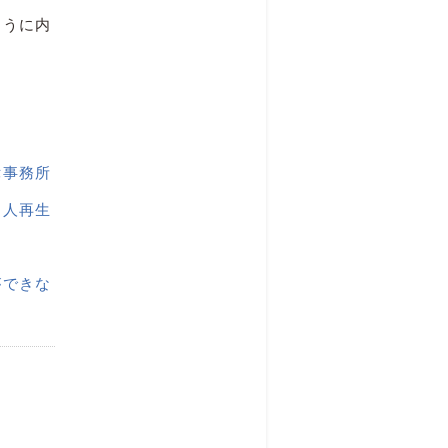
ように内
律事務所
個人再生
ができな