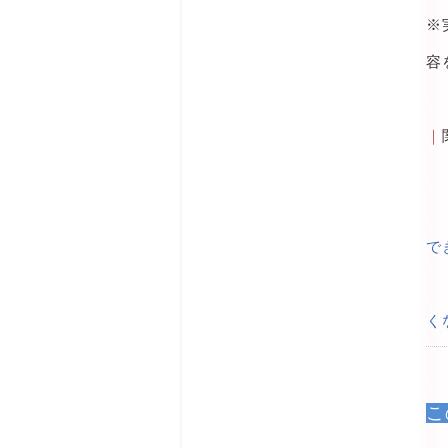
※
容
｜
で
く
こ