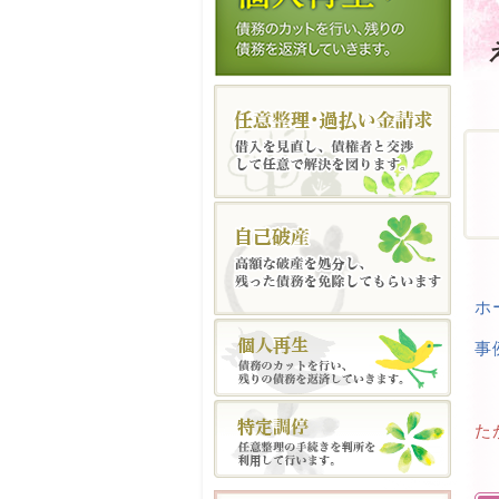
ホ
事
た