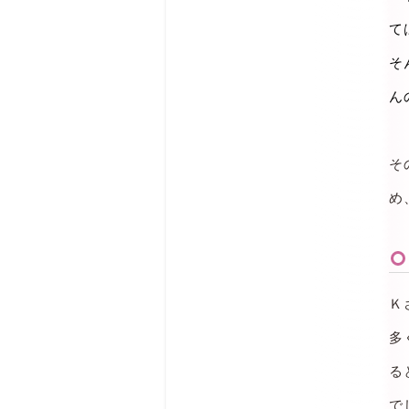
て
そ
ん
そ
め
Ｋ
多
る
で