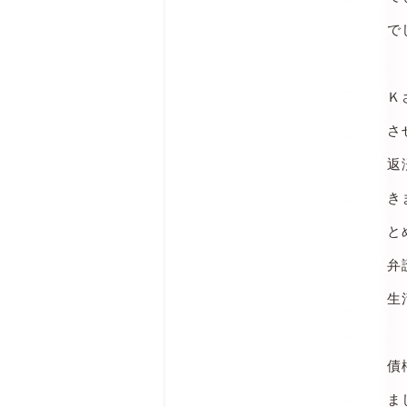
で
Ｋ
さ
返
き
と
弁
生
債
ま