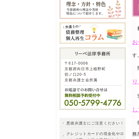
私
お
す
〒617-0006
京都府向日市上植野町
切ノ口20-5
京都弁護士会所属
り
安
し
個
悪徳弁護士にご注意ください！
務
クレジットカードの現金化やロ