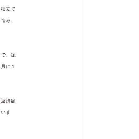
の積立て
が進み、
ので、認
ヶ月に１
の返済額
ていま