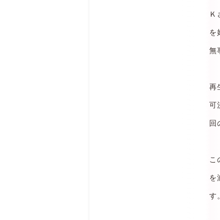
Ｋ
を
無
再
可
回
こ
を
す