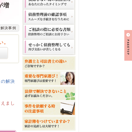
が増
の解決事例
い。
生の解決
増えまし