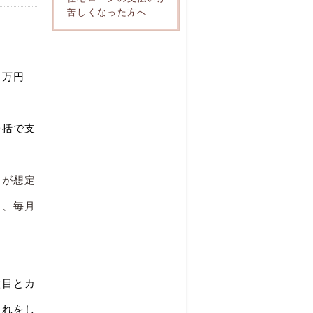
苦しくなった方へ
３万円
一括で支
んが想定
え、毎月
枚目とカ
入れをし