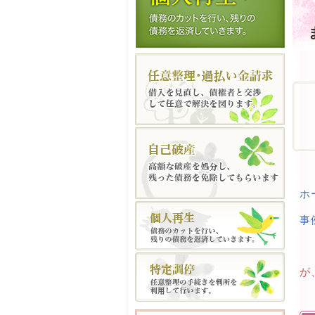
ホ
事
が