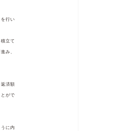
てを行い
の積立て
が進み、
の返済額
ことがで
ように内