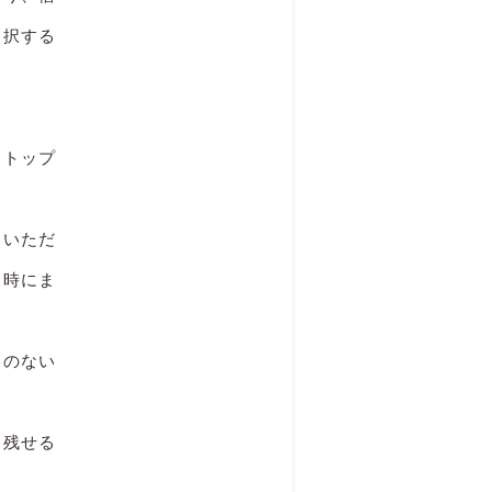
選択する
ストップ
いいただ
ス時にま
いのない
つ残せる