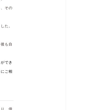
え、その
ました。
の後も自
済ができ
所にご相
あり、借