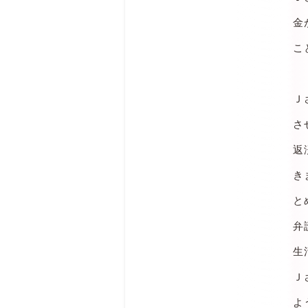
金
こ
Ｊ
さ
返
き
と
弁
生
Ｊ
よ