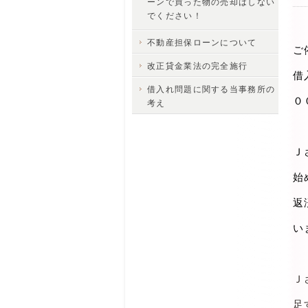
ーンで買った物の売却はしない
でください！
不動産担保ローンについて
ご
改正貸金業法の完全施行
借
借入れ問題に関する当事務所の
０
考え
Ｊ
始
返
い
Ｊ
足