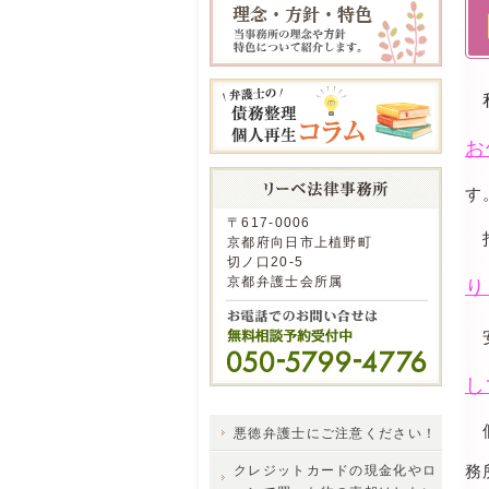
私
お
す
〒617-0006
京都府向日市上植野町
切ノ口20-5
京都弁護士会所属
り
安
し
個
悪徳弁護士にご注意ください！
務
クレジットカードの現金化やロ