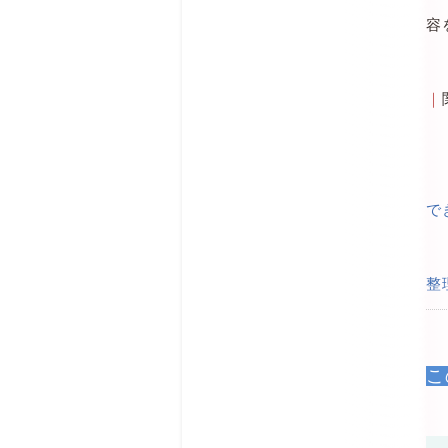
容
｜
で
整
こ