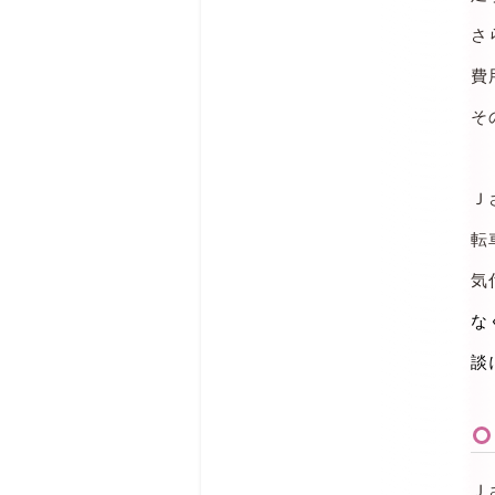
さ
費
そ
Ｊ
転
気
な
談
Ｊ