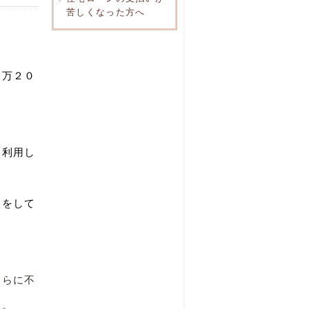
苦しくなった方へ
４万２０
を利用し
入をして
さらに不
た。