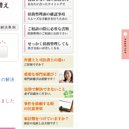
増え
の解決事例
い。
生の解決
えました