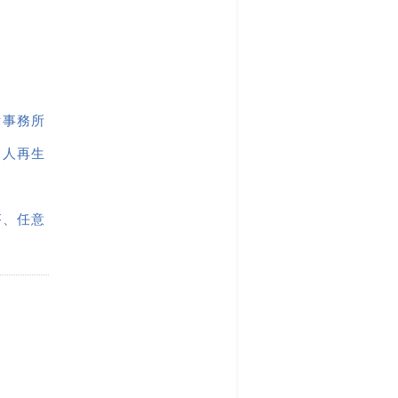
律事務所
個人再生
が、任意