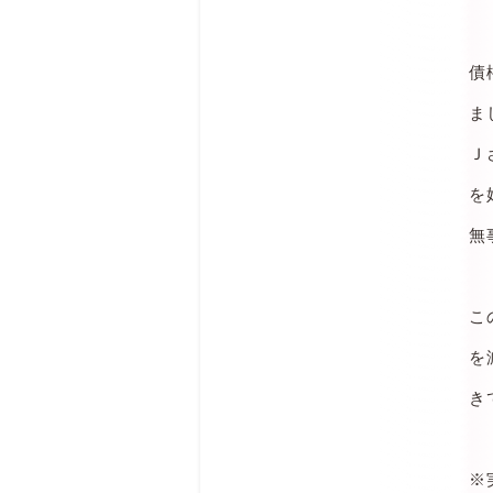
債
ま
Ｊ
を
無
こ
を
き
※