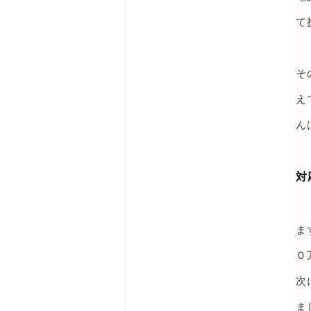
て
そ
え
ん
対
ま
０
次
ま