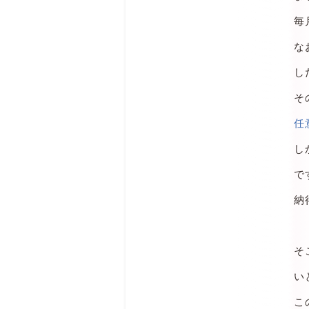
毎
な
し
そ
任
し
で
納
そ
い
こ