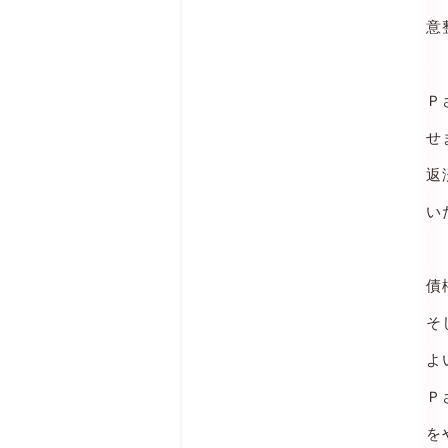
意
Ｐ
せ
返
い
債
そ
よ
Ｐ
を