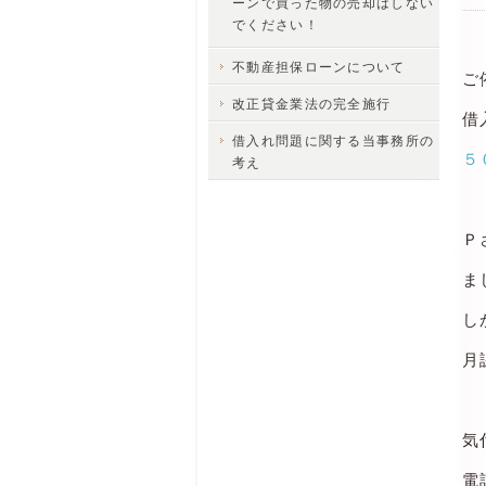
ーンで買った物の売却はしない
でください！
不動産担保ローンについて
ご
改正貸金業法の完全施行
借
借入れ問題に関する当事務所の
５
考え
Ｐ
ま
し
月
気
電