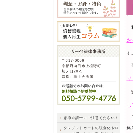
私
お
す
〒617-0006
京都府向日市上植野町
切ノ口20-5
京都弁護士会所属
り
安
し
個
悪徳弁護士にご注意ください！
務
クレジットカードの現金化やロ