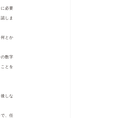
活に必要
確認しま
、何とか
での数字
うことを
今後しな
ので、任