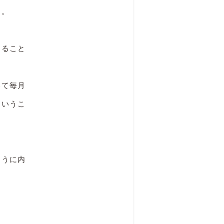
た。
すること
いて毎月
というこ
ように内