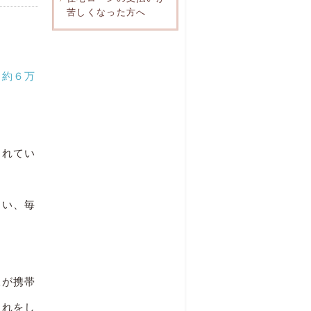
苦しくなった方へ
→
約６万
られてい
まい、毎
様が携帯
入れをし