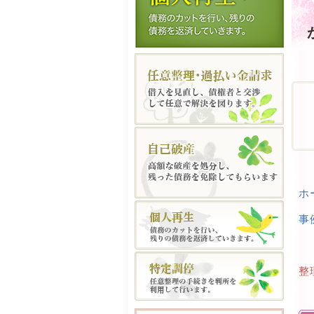
ホ
事
整