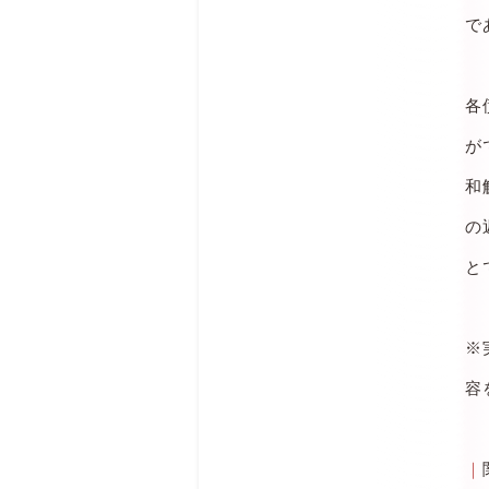
で
各
が
和
の
と
※
容
｜