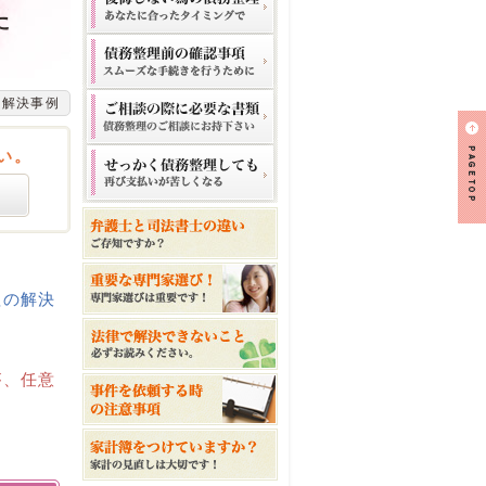
た
の解決事例
い。
理の解決
が、任意