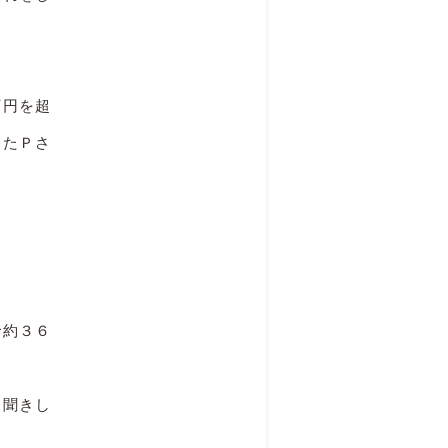
万円を超
えたＰさ
で約３６
お聞きし