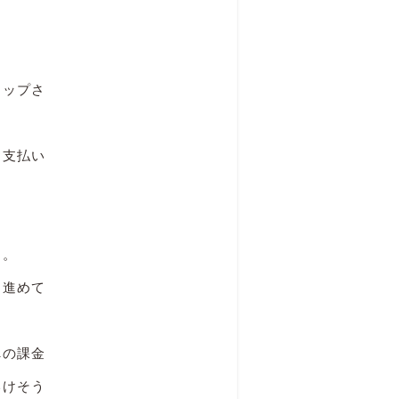
トップさ
お支払い
た。
を進めて
への課金
いけそう