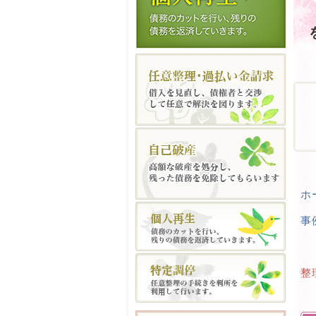
ホ
事
整