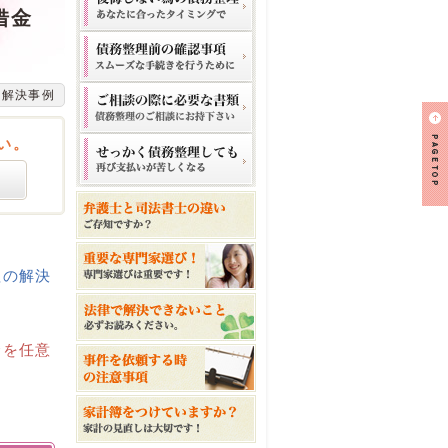
借金
の解決事例
い。
理の解決
金を任意