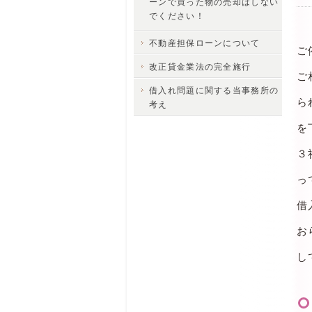
ーンで買った物の売却はしない
でください！
不動産担保ローンについて
ご
改正貸金業法の完全施行
ご
借入れ問題に関する当事務所の
ら
考え
を
３
っ
借
お
し