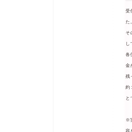
受
た
そ
し
各
金
残
約
と
※
容