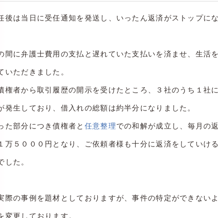
任後は当日に受任通知を発送し、いったん返済がストップに
。
の間に弁護士費用の支払と遅れていた支払いを済ませ、生活
ていただきました。
債権者から取引履歴の開示を受けたところ、３社のうち１社
が発生しており、借入れの総額は約半分になりました。
った部分につき債権者と
任意整理
での和解が成立し、毎月の
１万５０００円となり、ご依頼者様も十分に返済をしていけ
でした。
実際の事例を題材としておりますが、事件の特定ができない
を変更しております。