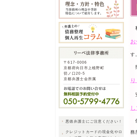
私
お
す
〒617-0006
京都府向日市上植野町
切ノ口20-5
京都弁護士会所属
り
安
し
個
悪徳弁護士にご注意ください！
務
クレジットカードの現金化やロ