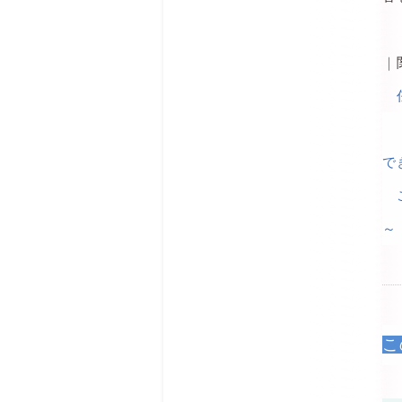
｜
で
～
こ