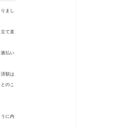
なりまし
を立て直
に過払い
返済額は
るとのこ
ように内