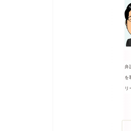
弁
を
リ