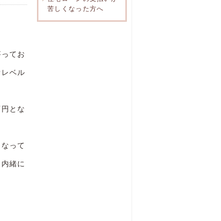
苦しくなった方へ
がってお
活レベル
万円とな
になって
も内緒に