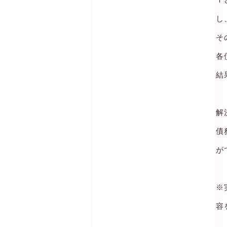
し
そ
各
結
解
債
が
※
容