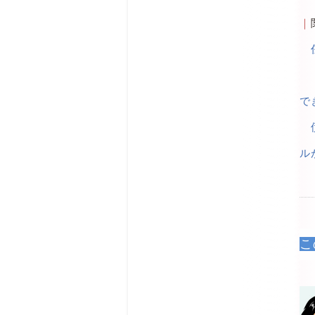
｜
で
ル
こ