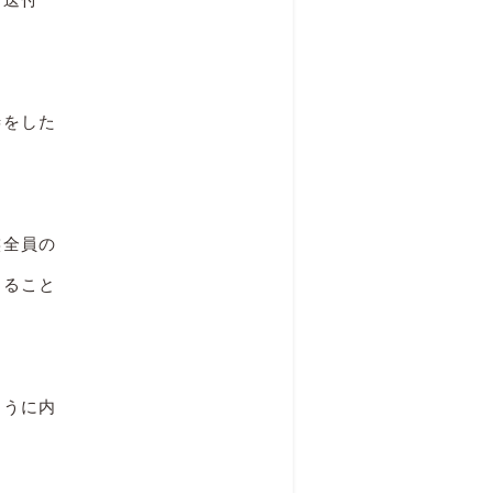
渉をした
族全員の
けること
ように内