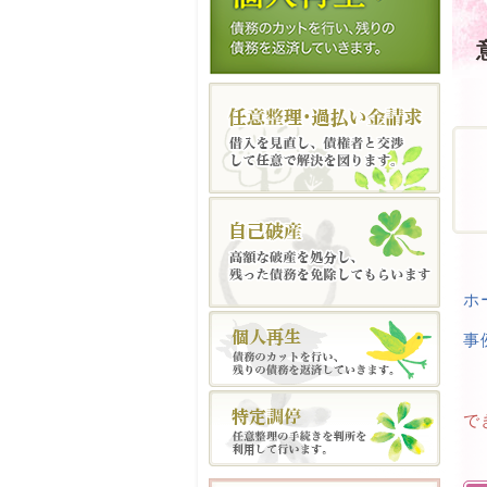
ホ
事
で