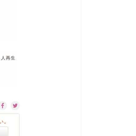
個人再生
い。