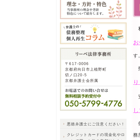
私
お
す
〒617-0006
京都府向日市上植野町
切ノ口20-5
京都弁護士会所属
り
安
し
個
悪徳弁護士にご注意ください！
務
クレジットカードの現金化やロ