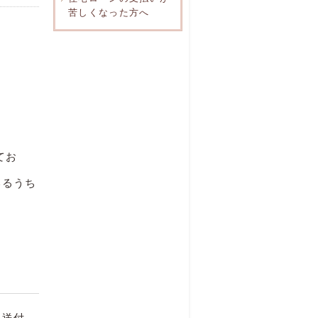
苦しくなった方へ
てお
いるうち
に送付