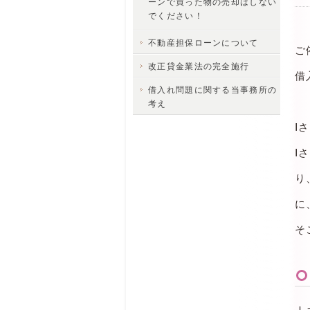
ーンで買った物の売却はしない
でください！
不動産担保ローンについて
ご
改正貸金業法の完全施行
借
借入れ問題に関する当事務所の
考え
Ⅰ
Ⅰ
り
に
そ
Ｉ