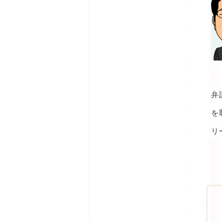
弁
を
リ