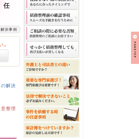
、任
の解決事例
い。
理の解決
任意整理