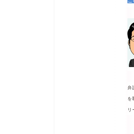
こ
弁
を
リ