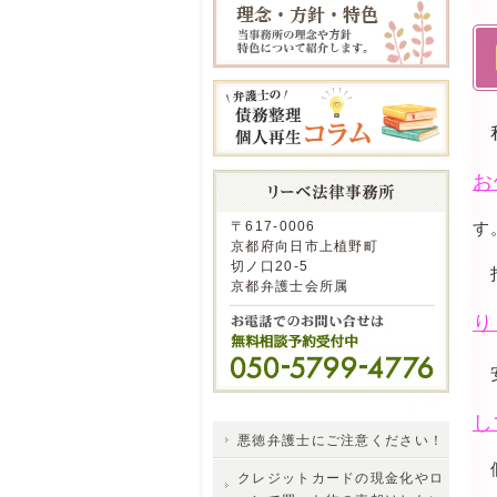
私
お
〒617-0006
す
京都府向日市上植野町
切ノ口20-5
京都弁護士会所属
り
安
し
悪徳弁護士にご注意ください！
個
クレジットカードの現金化やロ