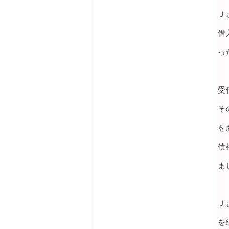
Ｊ
借
っ
受
そ
を
債
ま
Ｊ
を