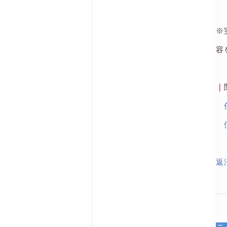
※
容
｜
返