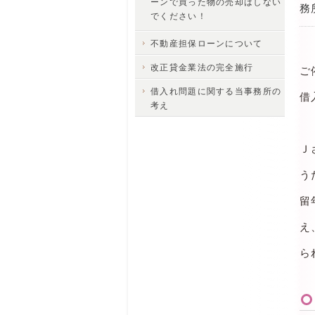
ーンで買った物の売却はしない
務
でください！
不動産担保ローンについて
改正貸金業法の完全施行
ご
借入れ問題に関する当事務所の
借
考え
Ｊ
う
留
え
ら