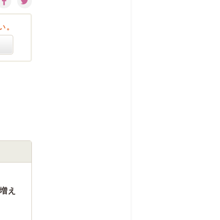
い。
増え