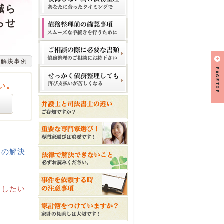
減ら
らせ
の解決事例
い。
理の解決
らしたい