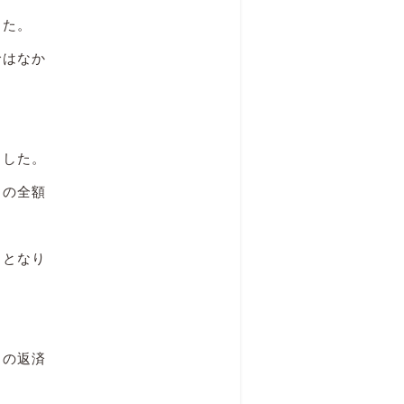
した。
ではなか
ました。
用の全額
円となり
月の返済